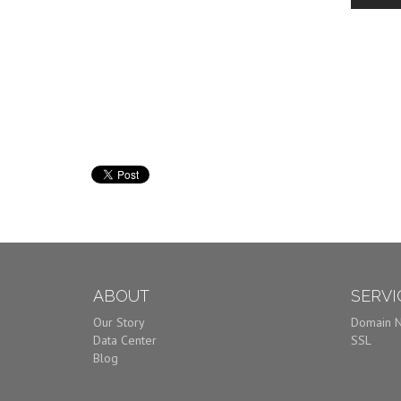
ABOUT
SERVI
Our Story
Domain 
Data Center
SSL
Blog