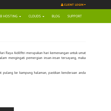
CLIENT LOGIN
B HOSTING
CLOUDS
BLOG
SUPPORT
 Hari Raya Aidilfitri merupakan hari kemenangan untuk umat
alam mengingati pemergian insan-insan tersayang, maka
gkat pulang ke kampung halaman, pastikan kenderaan anda