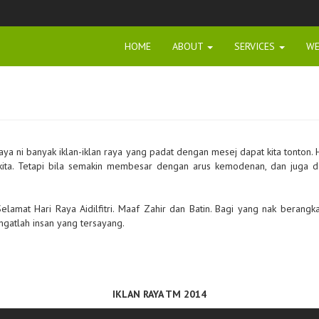
HOME
ABOUT
SERVICES
WE
raya ni banyak iklan-iklan raya yang padat dengan mesej dapat kita tonton.
ita. Tetapi bila semakin membesar dengan arus kemodenan, dan juga d
elamat Hari Raya Aidilfitri. Maaf Zahir dan Batin. Bagi yang nak beran
gatlah insan yang tersayang.
IKLAN RAYA TM 2014