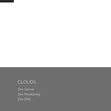
CLOUDS
Zen Server
Zen Monitoring
Zen DNS