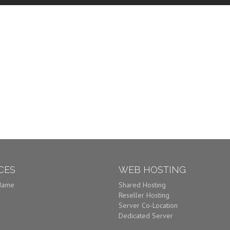
CES
WEB HOSTING
Name
Shared Hosting
Reseller Hosting
Server Co-Location
Dedicated Server